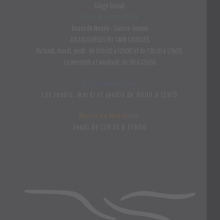
Siège Social:
Mairie de Sainte-Enimie
Route de Mende - Sainte-Enimie
48210 GORGES DU TARN CAUSSES
Du lundi, mardi, jeudi : de 09h00 à 12h00 et de 13h30 à 17h00.
Le mercredi et vendredi: de 9H à 12H00
Mairie de Quézac:
Les lundis, mardi et jeudis de 8H00 à 12H15
Mairie de Montbrun:
Jeudi de 13H30 à 17H00