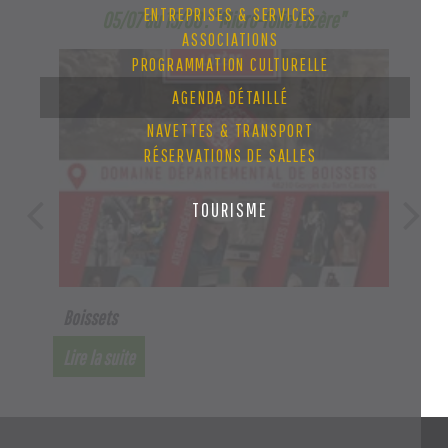
ENTREPRISES & SERVICES
05/07 au 15/08 : "Micro-folie Lozère"
ASSOCIATIONS
PROGRAMMATION CULTURELLE
AGENDA DÉTAILLÉ
NAVETTES & TRANSPORT
RÉSERVATIONS DE SALLES
TOURISME
Boissets
Saint