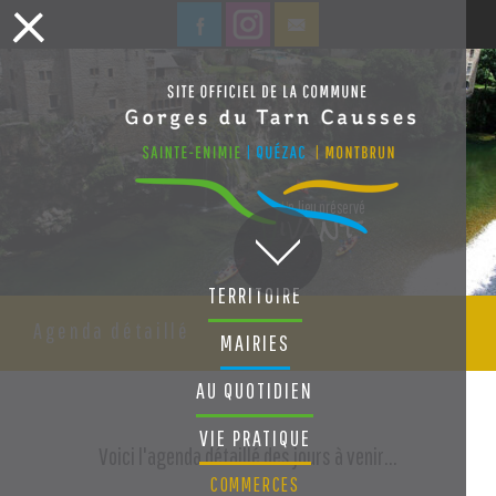
ivant
U
n lieu préservé
V
TERRITOIRE
Agenda détaillé
MAIRIES
AU QUOTIDIEN
VIE PRATIQUE
Voici l'agenda détaillé des jours à venir...
COMMERCES