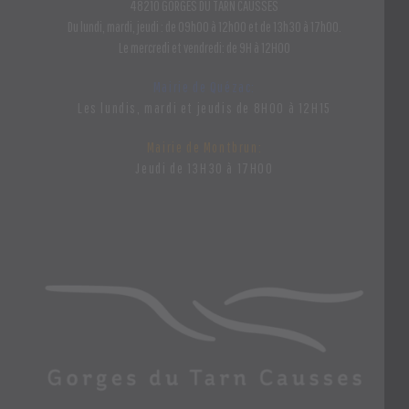
48210 GORGES DU TARN CAUSSES
Du lundi, mardi, jeudi : de 09h00 à 12h00 et de 13h30 à 17h00.
Le mercredi et vendredi: de 9H à 12H00
Mairie de Quézac:
Les lundis, mardi et jeudis de 8H00 à 12H15
Mairie de Montbrun:
Jeudi de 13H30 à 17H00