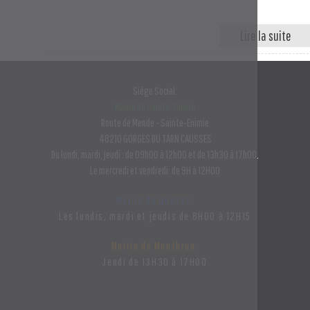
Siège Social:
Mairie de Sainte-Enimie
Route de Mende - Sainte-Enimie
48210 GORGES DU TARN CAUSSES
Du lundi, mardi, jeudi : de 09h00 à 12h00 et de 13h30 à 17h00.
Le mercredi et vendredi: de 9H à 12H00
Mairie de Quézac:
Les lundis, mardi et jeudis de 8H00 à 12H15
Mairie de Montbrun:
Jeudi de 13H30 à 17H00