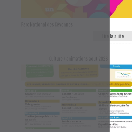
Parc National des Cévennes
Culture / animations aout 2026