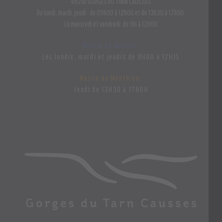
48210 GORGES DU TARN CAUSSES
Du lundi, mardi, jeudi : de 09h00 à 12h00 et de 13h30 à 17h00.
Le mercredi et vendredi: de 9H à 12H00
Mairie de Quézac:
Les lundis, mardi et jeudis de 8H00 à 12H15
Mairie de Montbrun:
Jeudi de 13H30 à 17H00