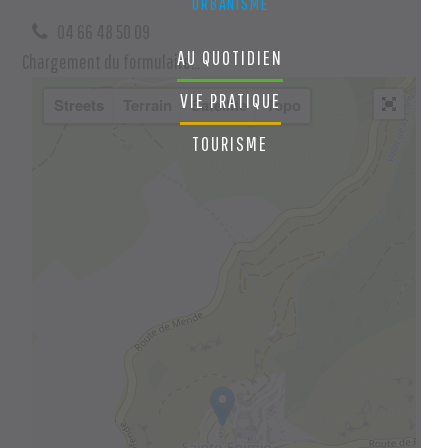
URBANISME
04 66 48 50 09
AU QUOTIDIEN
Chargement du formulaire...
VIE PRATIQUE
Streets
Terrain
Satellite
Topo
TOURISME