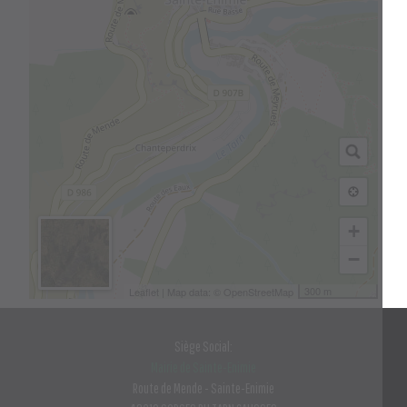
+
−
300 m
Leaflet
| Map data: ©
OpenStreetMap
Siège Social:
Mairie de Sainte-Enimie
Route de Mende - Sainte-Enimie