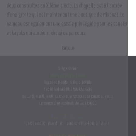
deux construites au XII
ème
siècle. La chapelle est à l’entrée
d’une grotte qui est maintenant une boutique d’artisanat. Le
hameau est également une escale privilégiée pour les canoës
et kayaks qui auraient choisi ce parcours.
Retour
Siège Social:
Mairie de Sainte-Enimie
Route de Mende - Sainte-Enimie
48210 GORGES DU TARN CAUSSES
Du lundi, mardi, jeudi : de 09h00 à 12h00 et de 13h30 à 17h00.
Le mercredi et vendredi: de 9H à 12H00
Mairie de Quézac:
Les lundis, mardi et jeudis de 8H00 à 12H15