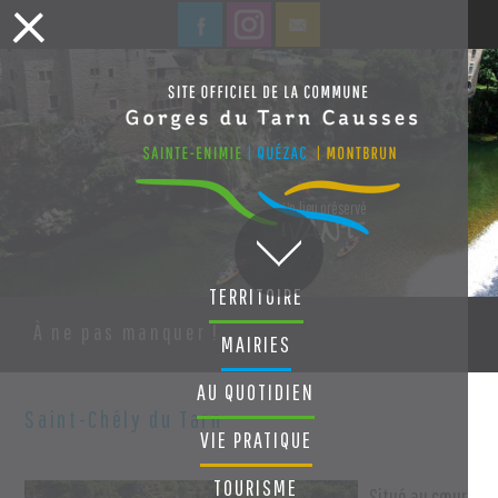
ivant
U
n lieu préservé
V
TERRITOIRE
À ne pas manquer !
MAIRIES
AU QUOTIDIEN
Saint-Chély du Tarn
VIE PRATIQUE
TOURISME
Situé au cœur