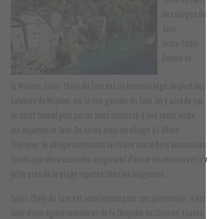
des
Gorges du
Tarn
,
entre
Saint-
Enimie
et
la
Malène
,
Saint-Chély du Tarn
est un hameau logé au pied des
falaises du Méjean, sur la rive gauche du Tarn. On y accède par
un petit tunnel puis par un pont composé d’une seule arche,
qui enjambe le Tarn. On arrive ainsi au village à l’allure
féérique : le village surplombe la rivière aux reflets émeraudes
tandis que deux cascades surgissent d’entre les maisons et s’y
jette près de la plage réputée chez les baigneurs.
Saint-Chély du Tarn
est aussi connu pour son
patrimoine
: il est
doté d’une église romane et de la Chapelle de Cénaret, toutes