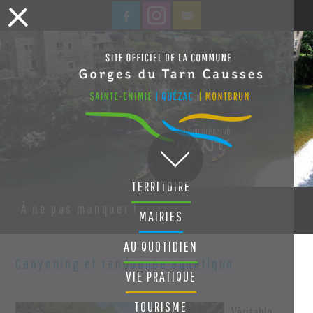
ivant
U
n lieu préservé
V
TERRITOIRE
À ne pas manquer !
MAIRIES
AU QUOTIDIEN
Canyoning et randonnée aquatique
VIE PRATIQUE
TOURISME
Véritable