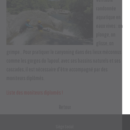
randonnée
aquatique en
eaux vives : on
plonge, on
glisse, on
grimpe... Pour pratiquer le canyoning dans des lieux méconnus
comme les gorges du Tapoul, avec ses bassins naturels et ses
cascades, il est nécessaire d'être accompagné par des
moniteurs diplômés.
Liste des moniteurs diplomés !
Retour
Siège Social: