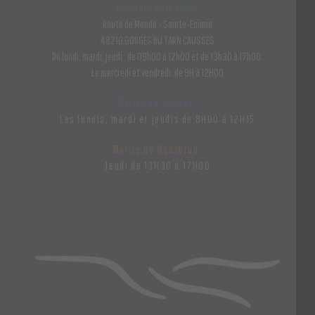
Mairie de Sainte-Enimie
Route de Mende - Sainte-Enimie
48210 GORGES DU TARN CAUSSES
Du lundi, mardi, jeudi : de 09h00 à 12h00 et de 13h30 à 17h00.
Le mercredi et vendredi: de 9H à 12H00
Mairie de Quézac:
Les lundis, mardi et jeudis de 8H00 à 12H15
Mairie de Montbrun:
Jeudi de 13H30 à 17H00