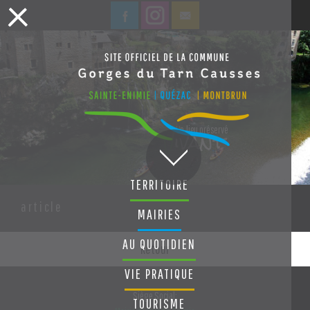
ivant
U
n lieu préservé
V
TERRITOIRE
article
MAIRIES
AU QUOTIDIEN
Retour
VIE PRATIQUE
Siège Social:
TOURISME