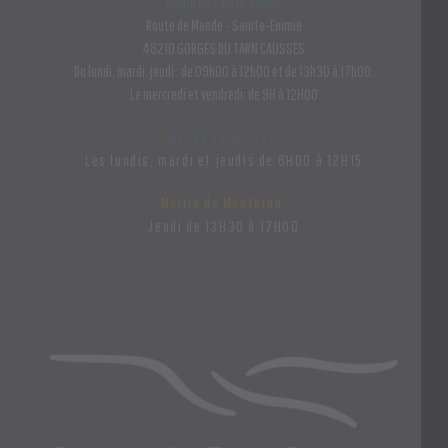
Mairie de Sainte-Enimie
Route de Mende - Sainte-Enimie
48210 GORGES DU TARN CAUSSES
Du lundi, mardi, jeudi : de 09h00 à 12h00 et de 13h30 à 17h00.
Le mercredi et vendredi: de 9H à 12H00
Mairie de Quézac:
Les lundis, mardi et jeudis de 8H00 à 12H15
Mairie de Montbrun:
Jeudi de 13H30 à 17H00