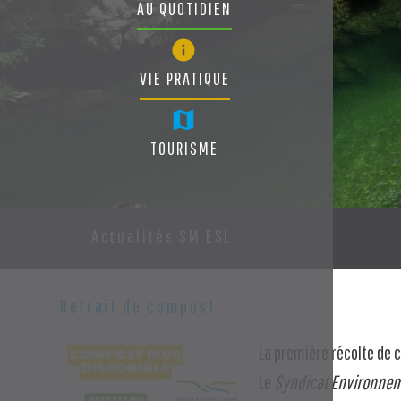
AU QUOTIDIEN
VIE PRATIQUE
TOURISME
Actualités SM ESL
Retrait de compost
La première récolte de
Le
Syndicat Environnem