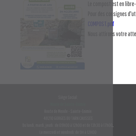
Le
compost
est en libre
Pour des consignes d'uti
COMPOST.pdf
Nous attirons votre atte
Siège Social:
Mairie de Sainte-Enimie
Route de Mende - Sainte-Enimie
48210 GORGES DU TARN CAUSSES
Du lundi, mardi, jeudi : de 09h00 à 12h00 et de 13h30 à 17h00.
Le mercredi et vendredi: de 9H à 12H00