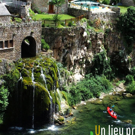
U
n lieu p