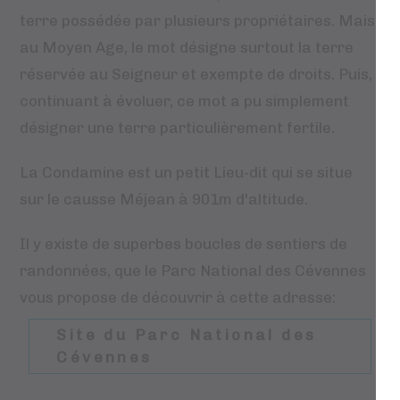
terre possédée par plusieurs propriétaires. Mais
au Moyen Age, le mot désigne surtout la terre
réservée au Seigneur et exempte de droits. Puis,
continuant à évoluer, ce mot a pu simplement
désigner une terre particulièrement fertile.
La Condamine est un petit Lieu-dit qui se situe
sur le causse Méjean à 901m d'altitude.
Il y existe de superbes boucles de sentiers de
randonnées, que le Parc National des Cévennes
vous propose de découvrir à cette adresse:
Site du Parc National des
Cévennes