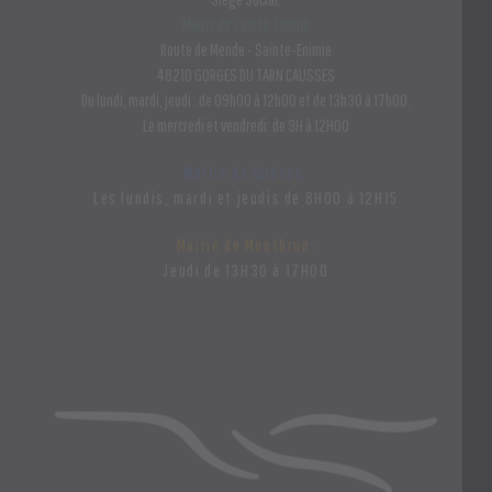
Mairie de Sainte-Enimie
Route de Mende - Sainte-Enimie
48210 GORGES DU TARN CAUSSES
Du lundi, mardi, jeudi : de 09h00 à 12h00 et de 13h30 à 17h00.
Le mercredi et vendredi: de 9H à 12H00
Mairie de Quézac:
Les lundis, mardi et jeudis de 8H00 à 12H15
Mairie de Montbrun:
Jeudi de 13H30 à 17H00