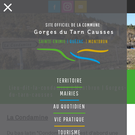
TERRITOIRE
Lieu-dit-la-condamine | Montbrun | Gorges-
MAIRIES
du-tarn-causses
AU QUOTIDIEN
La Condamine
VIE PRATIQUE
TOURISME
Du bas latin "Condominium", c'est d'abord une