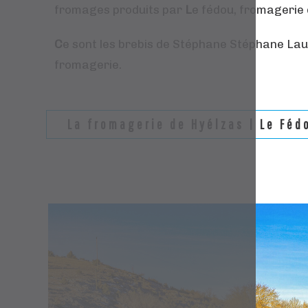
fromages produits par
L
e fédou, fromagerie 
C
e sont les brebis de Stéphane Stéphane La
fromagerie.
La fromagerie de Hyélzas | Le Féd