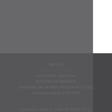
Siège Social:
Mairie de Sainte-Enimie
Route de Mende - Sainte-Enimie
48210 GORGES DU TARN CAUSSES
Du lundi, mardi, jeudi : de 09h00 à 12h00 et de 13h30 à 17h00.
Le mercredi et vendredi: de 9H à 12H00
Mairie de Quézac:
Les lundis, mardi et jeudis de 8H00 à 12H15