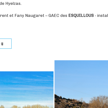
de Hyelzas.
urent et Fany Naugaret – GAEC des
ESQUILLOUS
- insta
ou