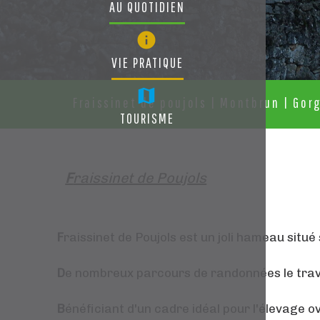
AU QUOTIDIEN
VIE PRATIQUE
Fraissinet de poujols | Montbrun | Gor
TOURISME
F
raissinet de Poujols
F
raissinet de Poujols est un joli hameau sit
D
e nombreux parcours de randonnées le trav
B
énéficiant d'un cadre idéal pour l'élevage o