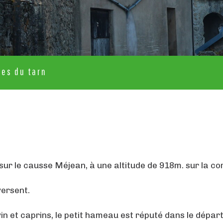
ges du tarn
ué sur le causse Méjean, à une altitude de 918m. sur l
ersent.
vin et caprins, le petit hameau est réputé dans le dépa