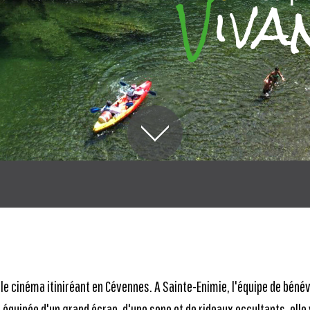
iva
V
le cinéma itiniréant en Cévennes. A Sainte-Enimie, l'équipe de bénévo
équipée d'un grand écran, d'une sono et de rideaux occultants, elle 