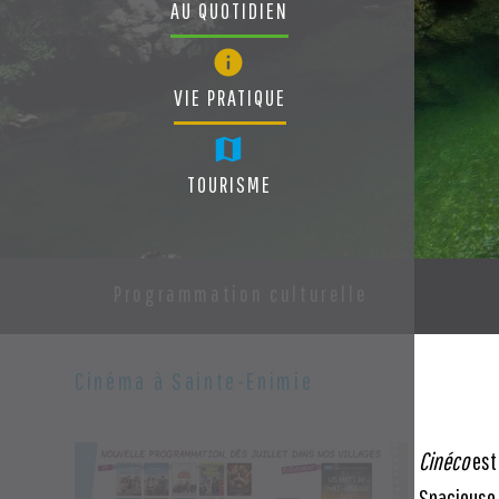
AU QUOTIDIEN
VIE PRATIQUE
TOURISME
Programmation culturelle
Cinéma à Sainte-Enimie
Cinéco
est 
Spacieuse, 