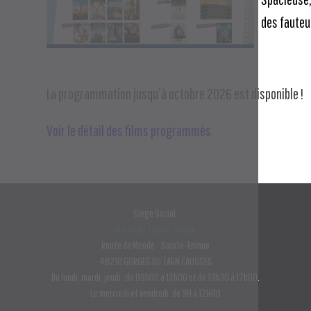
des fauteu
La programmation jusqu’à octobre 2026 est disponible !
Voir le détail des films programmés
Siège Social:
Mairie de Sainte-Enimie
Route de Mende - Sainte-Enimie
48210 GORGES DU TARN CAUSSES
Du lundi, mardi, jeudi : de 09h00 à 12h00 et de 13h30 à 17h00.
Le mercredi et vendredi: de 9H à 12H00