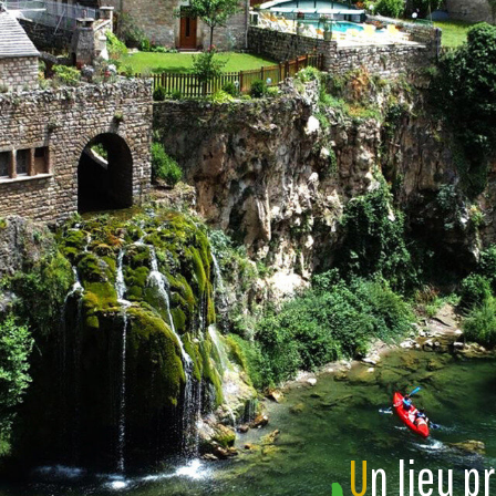
U
n lieu p