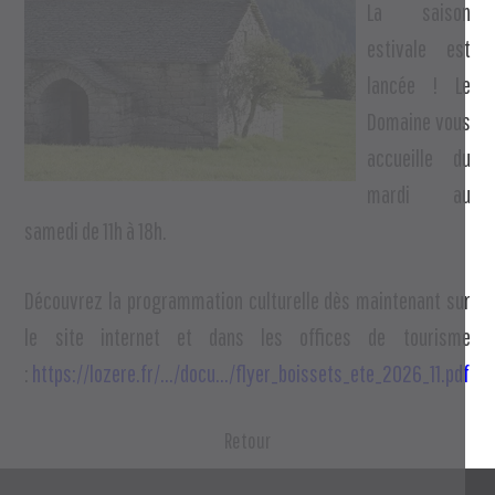
La saison
estivale est
lancée ! Le
Domaine vous
accueille du
mardi au
samedi de 11h à 18h.
Découvrez la programmation culturelle dès maintenant sur
le site internet et dans les offices de tourisme
:
https://lozere.fr/.../docu.../flyer_boissets_ete_2026_11.pdf
Retour