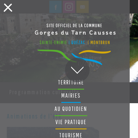
ivant
U
n lieu préservé
V
TERRITOIRE
Programmation culturelle
MAIRIES
AU QUOTIDIEN
Animations de l'été
VIE PRATIQUE
TOURISME