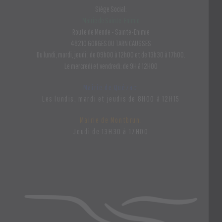
Siège Social:
Mairie de Sainte-Enimie
Route de Mende - Sainte-Enimie
48210 GORGES DU TARN CAUSSES
Du lundi, mardi, jeudi : de 09h00 à 12h00 et de 13h30 à 17h00.
Le mercredi et vendredi: de 9H à 12H00
Mairie de Quézac:
Les lundis, mardi et jeudis de 8H00 à 12H15
Mairie de Montbrun:
Jeudi de 13H30 à 17H00